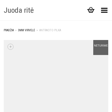
Juoda ritė
Toggle Menu
PRADŽIA
»
3MM VIRVELĖ
»
ANTRACITO PILKA
+
NETURIME