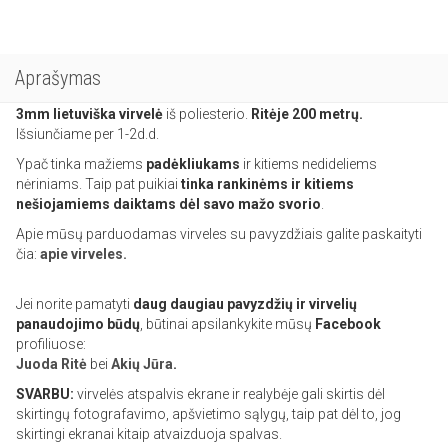
Aprašymas
3mm lietuviška
virvelė
iš poliesterio.
Ritėje 200 metrų.
Išsiunčiame per 1-2d.d.
Ypač tinka mažiems
padėkliukams
ir kitiems nedideliems
nėriniams. Taip pat puikiai
tinka rankinėms ir kitiems
nešiojamiems daiktams dėl savo mažo svorio
.
Apie mūsų parduodamas virveles su pavyzdžiais galite paskaityti
čia:
apie virveles.
Jei norite pamatyti
daug daugiau pavyzdžių ir virvelių
panaudojimo būdų
, būtinai apsilankykite mūsų
Facebook
profiliuose:
Juoda Ritė
bei
Akių Jūra
.
SVARBU:
virvelės atspalvis ekrane ir realybėje gali skirtis dėl
skirtingų fotografavimo, apšvietimo sąlygų, taip pat dėl to, jog
skirtingi ekranai kitaip atvaizduoja spalvas.