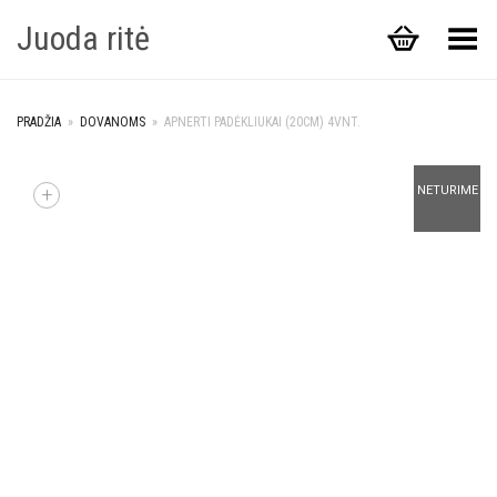
Juoda ritė
Toggle Menu
PRADŽIA
»
DOVANOMS
»
APNERTI PADĖKLIUKAI (20CM) 4VNT.
+
NETURIME