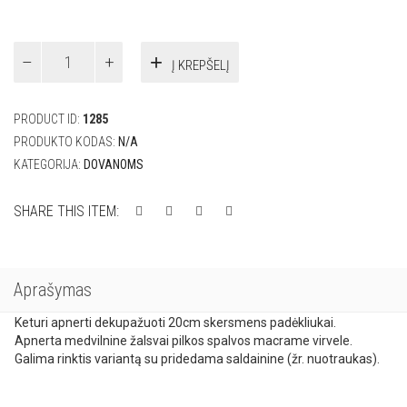
produkto
Į KREPŠELĮ
kiekis:
Apnerti
padėkliukai
PRODUCT ID:
1285
(20cm)
4vnt.
PRODUKTO KODAS:
N/A
KATEGORIJA:
DOVANOMS
SHARE THIS ITEM:
Aprašymas
Keturi apnerti dekupažuoti 20cm skersmens padėkliukai.
Apnerta medvilnine žalsvai pilkos spalvos macrame virvele.
Galima rinktis variantą su pridedama saldainine (žr. nuotraukas).