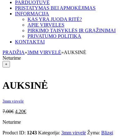
PARDUOTUVĖ
PRISTATYMAS BEI APMOKĖJIMAS
INFORMACIJA
KAS YRA JUODA RITĖ?
APIE VIRVELES
PIRKIMO TAISYKLĖS IR GRĄŽINIMAI
PRIVATUMO POLITIKA
KONTAKTAI
PRADŽIA
»
3MM VIRVELĖ
»
AUKSINĖ
Neturime
+
AUKSINĖ
3mm virvelė
7.00
€
4.20
€
Neturime
Product ID:
1243
Kategorija:
3mm virvelė
Žyma:
Blizgi