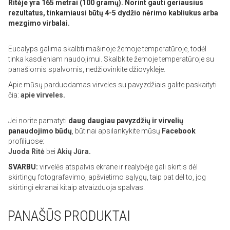
Ritėje yra 165 metrai (100 gramų). Norint gauti geriausius
rezultatus, tinkamiausi būtų 4-5 dydžio nėrimo kabliukus arba
mezgimo virbalai.
Eucalyps galima skalbti mašinoje žemoje temperatūroje, todėl
tinka kasdieniam naudojimui. Skalbkite žemoje temperatūroje su
panašiomis spalvomis, nedžiovinkite džiovyklėje.
Apie mūsų parduodamas virveles su pavyzdžiais galite paskaityti
čia:
apie virveles.
Jei norite pamatyti
daug daugiau pavyzdžių ir virvelių
panaudojimo būdų
, būtinai apsilankykite mūsų
Facebook
profiliuose:
Juoda Ritė
bei
Akių Jūra
.
SVARBU:
virvelės atspalvis ekrane ir realybėje gali skirtis dėl
skirtingų fotografavimo, apšvietimo sąlygų, taip pat dėl to, jog
skirtingi ekranai kitaip atvaizduoja spalvas.
PANAŠŪS PRODUKTAI