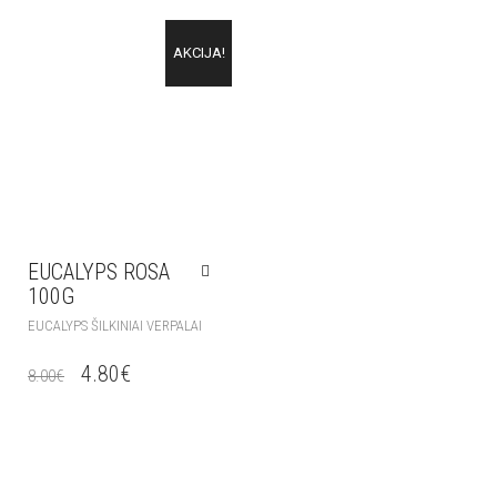
AKCIJA!
EUCALYPS ROSA
100G
EUCALYPS ŠILKINIAI VERPALAI
4.80
€
8.00
€