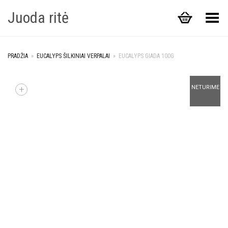
Juoda ritė
Toggle Menu
PRADŽIA
»
EUCALYPS ŠILKINIAI VERPALAI
»
EUCALYPS GIADA 100G
+
NETURIME