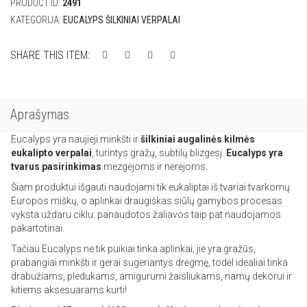
PRODUCT ID:
2491
KATEGORIJA:
EUCALYPS ŠILKINIAI VERPALAI
SHARE THIS ITEM:
Aprašymas
Eucalyps yra naujieji minkšti ir
šilkiniai augalinės kilmės
eukalipto verpalai
, turintys gražų, subtilų blizgesį.
Eucalyps yra
tvarus pasirinkimas
mezgėjoms ir nėrėjoms.
Šiam produktui išgauti naudojami tik eukaliptai iš tvariai tvarkomų
Europos miškų, o aplinkai draugiškas siūlų gamybos procesas
vyksta uždaru ciklu: panaudotos žaliavos taip pat naudojamos
pakartotinai.
Tačiau Eucalyps ne tik puikiai tinka aplinkai, jie yra gražūs,
prabangiai minkšti ir gerai sugeriantys drėgmę, todėl idealiai tinka
drabužiams, pledukams, amigurumi žaisliukams, namų dekorui ir
kitiems aksesuarams kurti!