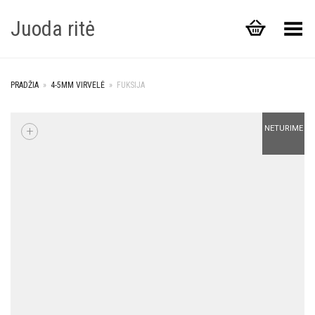
Juoda ritė
Toggle Menu
PRADŽIA
»
4-5MM VIRVELĖ
»
FUKSIJA
+
NETURIME