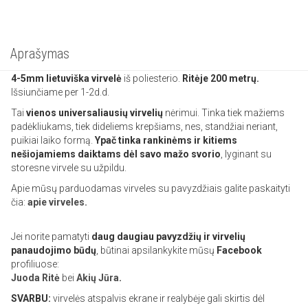
Aprašymas
4-5mm lietuviška
virvelė
iš poliesterio.
Ritėje 200 metrų.
Išsiunčiame per 1-2d.d.
Tai
vienos universaliausių virvelių
nėrimui. Tinka tiek mažiems
padėkliukams, tiek dideliems krepšiams, nes, standžiai neriant,
puikiai laiko formą.
Ypač tinka rankinėms ir kitiems
nešiojamiems daiktams dėl savo mažo svorio
, lyginant su
storesne virvele su užpildu.
Apie mūsų parduodamas virveles su pavyzdžiais galite paskaityti
čia:
apie virveles.
Jei norite pamatyti
daug daugiau pavyzdžių ir virvelių
panaudojimo būdų
, būtinai apsilankykite mūsų
Facebook
profiliuose:
Juoda Ritė
bei
Akių Jūra
.
SVARBU:
virvelės atspalvis ekrane ir realybėje gali skirtis dėl