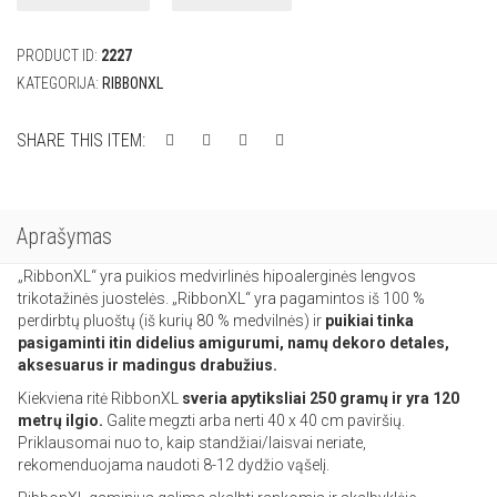
Hoooked
RibbonXL
PRODUCT ID:
2227
Sea
Blue
KATEGORIJA:
RIBBONXL
SHARE THIS ITEM:
Aprašymas
„RibbonXL“ yra puikios medvirlinės hipoalerginės lengvos
trikotažinės juostelės. „RibbonXL“ yra pagamintos iš 100 %
perdirbtų pluoštų (iš kurių 80 % medvilnės) ir
puikiai tinka
pasigaminti itin didelius amigurumi, namų dekoro detales,
aksesuarus ir madingus drabužius.
Kiekviena ritė RibbonXL
sveria apytiksliai 250 gramų ir yra 120
metrų ilgio.
Galite megzti arba nerti 40 x 40 cm paviršių.
Priklausomai nuo to, kaip standžiai/laisvai neriate,
rekomenduojama naudoti 8-12 dydžio vąšelį.