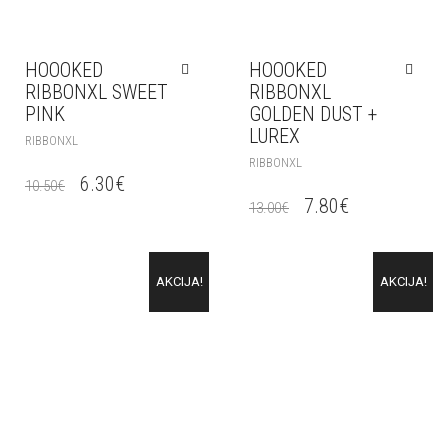
HOOOKED
HOOOKED
RIBBONXL SWEET
RIBBONXL
PINK
GOLDEN DUST +
LUREX
RIBBONXL
RIBBONXL
6.30
€
10.50
€
7.80
€
13.00
€
AKCIJA!
AKCIJA!