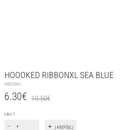
HOOOKED RIBBONXL SEA BLUE
RIBBONXL
6.30
€
10.50
€
Liko 1
produkto
Į KREPŠELĮ
kiekis: