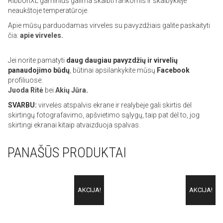
RibbonXL gaminius galima skalbti rankomis ir skalbyklėje
neaukštoje temperatūroje.
Apie mūsų parduodamas virveles su pavyzdžiais galite paskaityti
čia:
apie virveles.
Jei norite pamatyti
daug daugiau pavyzdžių ir virvelių
panaudojimo būdų
, būtinai apsilankykite mūsų
Facebook
profiliuose:
Juoda Ritė
bei
Akių Jūra
.
SVARBU:
virvelės atspalvis ekrane ir realybėje gali skirtis dėl
skirtingų fotografavimo, apšvietimo sąlygų, taip pat dėl to, jog
skirtingi ekranai kitaip atvaizduoja spalvas.
PANAŠŪS PRODUKTAI
AKCIJA!
AKCIJA!