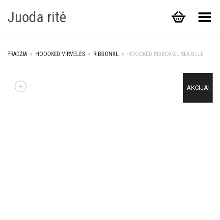
Juoda ritė
Toggle Menu
PRADŽIA
»
HOOOKED VIRVELĖS
»
RIBBONXL
»
HOOOKED RIBBONXL SEA BLUE
+
AKCIJA!