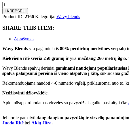
produkto
kiekis:
Į KREPŠELĮ
Hoooked
Product ID:
2166
Kategorija:
Wavy blends
Wavy
Blends
SHARE THIS ITEM:
Silver
White
Aprašymas
Wavy Blends
yra pagaminta iš
80% perdirbtų medvilnės verpalų i
Kiekviena ritė sveria 250 gramų ir yra maždaug 260 metrų ilgio. 
Wavy Blends spalvų deriniai
gaminami naudojant populiariausias 
spalva palaipsniui pereina iš vieno atspalvio į kitą
, sukurdama graž
Rekomenduojama naudoti 4-6 numerio vąšelį, priklausomai nuo to, kai
Nedžiovinti džiovyklėje.
Apie mūsų parduodamas virveles su pavyzdžiais galite paskaityti čia:
Jei norite pamatyti
daug daugiau pavyzdžių ir virvelių panaudoji
Juoda Ritė
bei
Akių Jūra
.