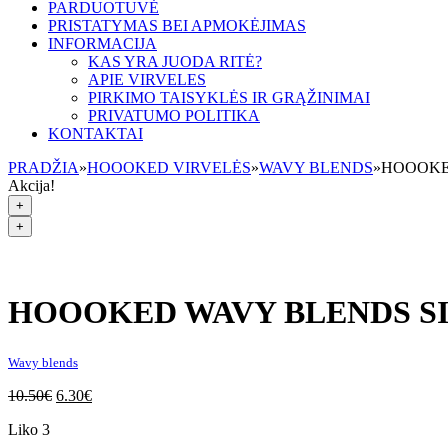
PARDUOTUVĖ
PRISTATYMAS BEI APMOKĖJIMAS
INFORMACIJA
KAS YRA JUODA RITĖ?
APIE VIRVELES
PIRKIMO TAISYKLĖS IR GRĄŽINIMAI
PRIVATUMO POLITIKA
KONTAKTAI
PRADŽIA
»
HOOOKED VIRVELĖS
»
WAVY BLENDS
»
HOOOKE
Akcija!
+
+
HOOOKED WAVY BLENDS S
Wavy blends
10.50
€
6.30
€
Liko 3