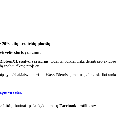
r 20% kitų perdirbtų pluoštų
.
Virvelės storis yra 2mm.
RibbonXL spalvų variacijas
, todėl tai puikiai tinka derinti projektuos
ią spalvų tėkmę projekte.
p syandžiai/laisvai neriate. Wavy Blends gaminius galima skalbti ranko
apie virveles.
mo būdų
, būtinai apsilankykite mūsų
Facebook
profiliuose: