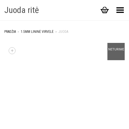
Juoda ritė
Toggle Menu
PRADŽIA
»
1.5MM LININĖ VIRVELĖ
»
JUODA
+
NETURIME