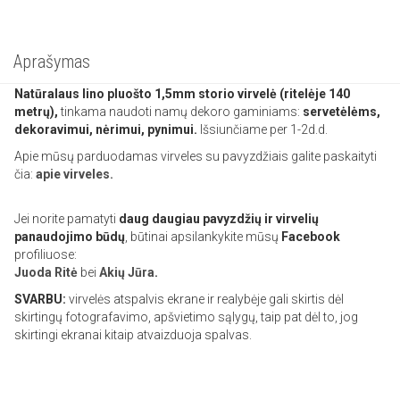
Aprašymas
Natūralaus lino pluošto 1,5mm storio virvelė (r
itelėje
140
metrų),
tinkama naudoti namų dekoro gaminiams:
servetėlėms,
dekoravimui, nėrimui, pynimui.
Išsiunčiame per 1-2d.d.
Apie mūsų parduodamas virveles su pavyzdžiais galite paskaityti
čia:
apie virveles.
Jei norite pamatyti
daug daugiau pavyzdžių ir virvelių
panaudojimo būdų
, būtinai apsilankykite mūsų
Facebook
profiliuose:
Juoda Ritė
bei
Akių Jūra
.
SVARBU:
virvelės atspalvis ekrane ir realybėje gali skirtis dėl
skirtingų fotografavimo, apšvietimo sąlygų, taip pat dėl to, jog
skirtingi ekranai kitaip atvaizduoja spalvas.