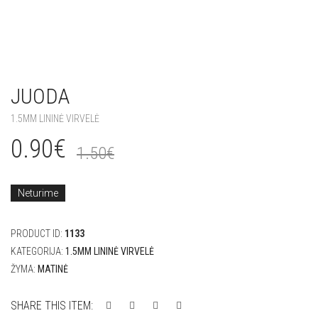
JUODA
1.5MM LININĖ VIRVELĖ
0.90
€
1.50
€
Neturime
PRODUCT ID:
1133
KATEGORIJA:
1.5MM LININĖ VIRVELĖ
ŽYMA:
MATINĖ
SHARE THIS ITEM: