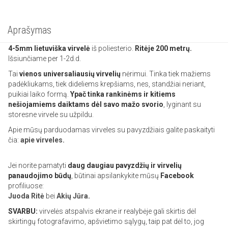
Aprašymas
4-5mm lietuviška
virvelė
iš poliesterio.
Ritėje 200 metrų.
Išsiunčiame per 1-2d.d.
Tai
vienos universaliausių virvelių
nėrimui. Tinka tiek mažiems
padėkliukams, tiek dideliems krepšiams, nes, standžiai neriant,
puikiai laiko formą.
Ypač tinka rankinėms ir kitiems
nešiojamiems daiktams dėl savo mažo svorio
, lyginant su
storesne virvele su užpildu.
Apie mūsų parduodamas virveles su pavyzdžiais galite paskaityti
čia:
apie virveles.
Jei norite pamatyti
daug daugiau pavyzdžių ir virvelių
panaudojimo būdų
, būtinai apsilankykite mūsų
Facebook
profiliuose:
Juoda Ritė
bei
Akių Jūra
.
SVARBU:
virvelės atspalvis ekrane ir realybėje gali skirtis dėl
skirtingų fotografavimo, apšvietimo sąlygų, taip pat dėl to, jog