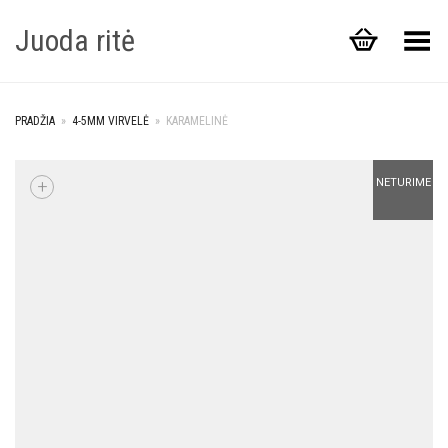
Juoda ritė
Toggle Menu
PRADŽIA
»
4-5MM VIRVELĖ
»
KARAMELINĖ
+
NETURIME