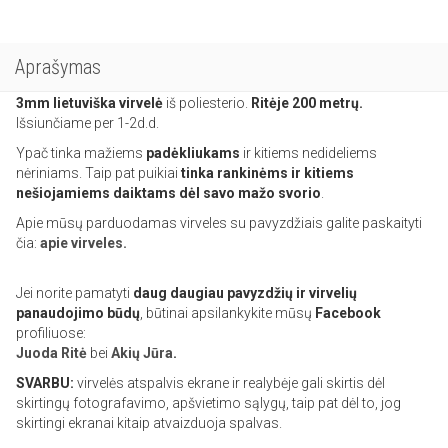
Aprašymas
3mm lietuviška
virvelė
iš poliesterio.
Ritėje 200 metrų.
Išsiunčiame per 1-2d.d.
Ypač tinka mažiems
padėkliukams
ir kitiems nedideliems
nėriniams. Taip pat puikiai
tinka rankinėms ir kitiems
nešiojamiems daiktams dėl savo mažo svorio
.
Apie mūsų parduodamas virveles su pavyzdžiais galite paskaityti
čia:
apie virveles.
Jei norite pamatyti
daug daugiau pavyzdžių ir virvelių
panaudojimo būdų
, būtinai apsilankykite mūsų
Facebook
profiliuose:
Juoda Ritė
bei
Akių Jūra
.
SVARBU:
virvelės atspalvis ekrane ir realybėje gali skirtis dėl
skirtingų fotografavimo, apšvietimo sąlygų, taip pat dėl to, jog
skirtingi ekranai kitaip atvaizduoja spalvas.