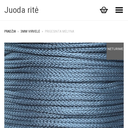
Juoda ritė
Toggle Menu
PRADŽIA
»
3MM VIRVELĖ
»
PRIGESINTA MĖLYNA
+
NETURIME