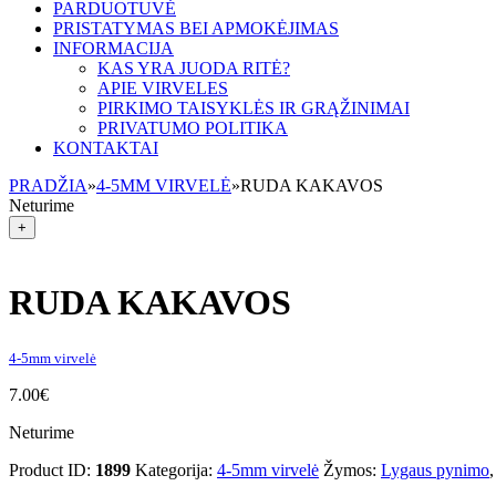
PARDUOTUVĖ
PRISTATYMAS BEI APMOKĖJIMAS
INFORMACIJA
KAS YRA JUODA RITĖ?
APIE VIRVELES
PIRKIMO TAISYKLĖS IR GRĄŽINIMAI
PRIVATUMO POLITIKA
KONTAKTAI
PRADŽIA
»
4-5MM VIRVELĖ
»
RUDA KAKAVOS
Neturime
+
RUDA KAKAVOS
4-5mm virvelė
7.00
€
Neturime
Product ID:
1899
Kategorija:
4-5mm virvelė
Žymos:
Lygaus pynimo