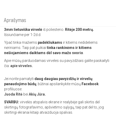
Aprašymas
3mm lietuviška
virvelė
iš poliesterio.
Ritėje 200 metrų.
Išsiunčiame per 1-2d.d.
Ypač tinka mažiems
padėkliukams
ir kitiems nedideliems
nėriniams. Taip pat puikiai
tinka rankinėms ir kitiems
nešiojamiems daiktams dėl savo mažo svorio
.
Apie mūsų parduodamas virveles su pavyzdžiais galite paskaityti
čia:
apie virveles.
Jei norite pamatyti
daug daugiau pavyzdžių ir virvelių
panaudojimo būdų
, būtinai apsilankykite mūsų
Facebook
profiliuose:
Juoda Ritė
bei
Akių Jūra
.
SVARBU:
virvelės atspalvis ekrane ir realybėje gali skirtis dėl
skirtingų fotografavimo, apšvietimo sąlygų, taip pat dėl to, jog
skirtingi ekranai kitaip atvaizduoja spalvas.