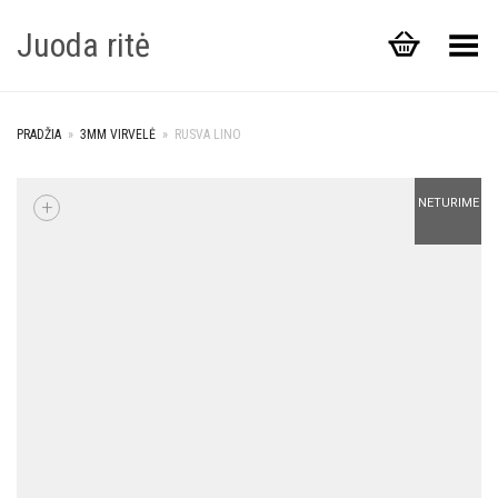
Juoda ritė
Toggle Menu
PRADŽIA
»
3MM VIRVELĖ
»
RUSVA LINO
+
NETURIME