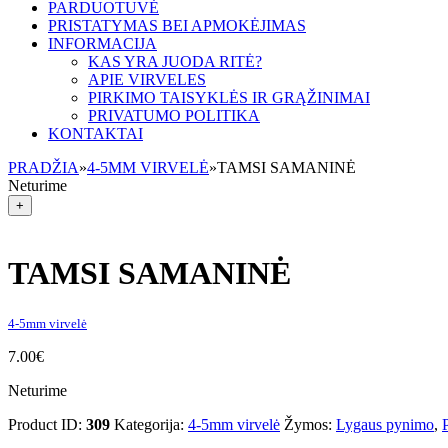
PARDUOTUVĖ
PRISTATYMAS BEI APMOKĖJIMAS
INFORMACIJA
KAS YRA JUODA RITĖ?
APIE VIRVELES
PIRKIMO TAISYKLĖS IR GRĄŽINIMAI
PRIVATUMO POLITIKA
KONTAKTAI
PRADŽIA
»
4-5MM VIRVELĖ
»
TAMSI SAMANINĖ
Neturime
+
TAMSI SAMANINĖ
4-5mm virvelė
7.00
€
Neturime
Product ID:
309
Kategorija:
4-5mm virvelė
Žymos:
Lygaus pynimo
,