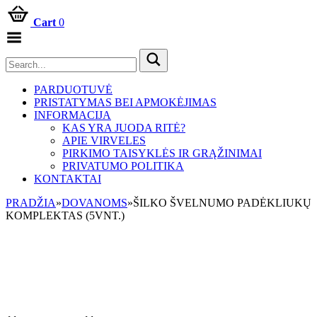
Cart
0
Toggle
Menu
PARDUOTUVĖ
PRISTATYMAS BEI APMOKĖJIMAS
INFORMACIJA
KAS YRA JUODA RITĖ?
APIE VIRVELES
PIRKIMO TAISYKLĖS IR GRĄŽINIMAI
PRIVATUMO POLITIKA
KONTAKTAI
PRADŽIA
»
DOVANOMS
»
ŠILKO ŠVELNUMO PADĖKLIUKŲ
KOMPLEKTAS (5VNT.)