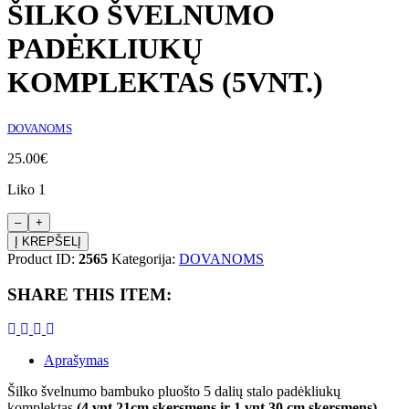
ŠILKO ŠVELNUMO
PADĖKLIUKŲ
KOMPLEKTAS (5VNT.)
DOVANOMS
25.00
€
Liko 1
produkto
kiekis:
Į KREPŠELĮ
Šilko
Product ID:
2565
Kategorija:
DOVANOMS
švelnumo
padėkliukų
SHARE THIS ITEM:
komplektas
(5vnt.)
Aprašymas
Šilko švelnumo bambuko pluošto 5 dalių stalo padėkliukų
komplektas
(4 vnt 21cm skersmens ir 1 vnt 30 cm skersmens).