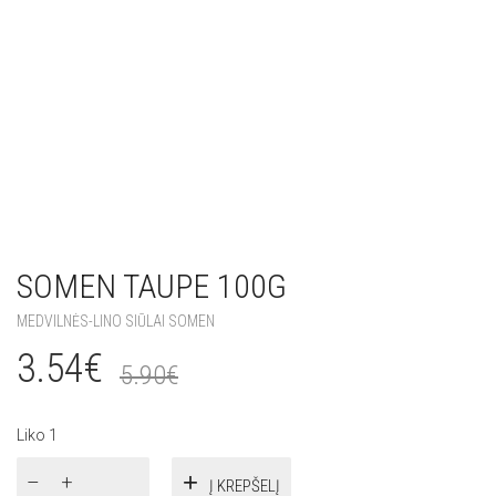
SOMEN TAUPE 100G
MEDVILNĖS-LINO SIŪLAI SOMEN
3.54
€
5.90
€
Liko 1
produkto
Į KREPŠELĮ
kiekis: