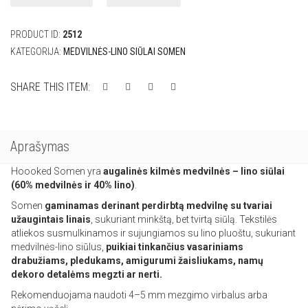
Somen
Taupe
PRODUCT ID:
2512
100g
KATEGORIJA:
MEDVILNĖS-LINO SIŪLAI SOMEN
SHARE THIS ITEM:
Aprašymas
Hoooked Somen yra
augalinės kilmės medvilnės – lino siūlai
(60% medvilnės ir 40% lino)
.
Somen
gaminamas derinant perdirbtą medvilnę su tvariai
užaugintais linais
, sukuriant minkštą, bet tvirtą siūlą. Tekstilės
atliekos susmulkinamos ir sujungiamos su lino pluoštu, sukuriant
medvilnės-lino siūlus,
puikiai tinkančius vasariniams
drabužiams, pledukams, amigurumi žaisliukams, namų
dekoro detalėms megzti ar nerti.
Rekomenduojama naudoti 4–5 mm mezgimo virbalus arba