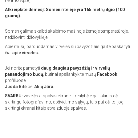
nėrimo vąšelį.
Atkreipkite dėmesį: Somen ritelėje yra 165 metrų ilgio (100
gramų).
Somen galima skalbti skalbimo mašinoje žemoje temperatūroje,
nedžiovinti džiovyklėje.
Apie mūsų parduodamas virveles su pavyzdžiais galite paskaityti
čia:
apie virveles.
Jei norite pamatyti
daug daugiau pavyzdžių ir virvelių
panaudojimo būdų
, būtinai apsilankykite mūsų
Facebook
profiliuose:
Juoda Ritė
bei
Akių Jūra
.
SVARBU:
virvelės atspalvis ekrane ir realybėje gali skirtis dėl
skirtingų fotografavimo, apšvietimo sąlygų, taip pat dėl to, jog
skirtingi ekranai kitaip atvaizduoja spalvas.