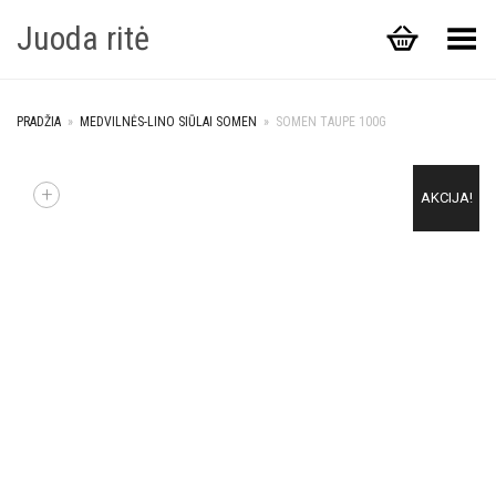
Juoda ritė
Toggle Menu
PRADŽIA
»
MEDVILNĖS-LINO SIŪLAI SOMEN
»
SOMEN TAUPE 100G
+
AKCIJA!