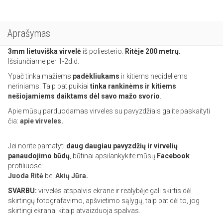
Aprašymas
3mm lietuviška
virvelė
iš poliesterio.
Ritėje 200 metrų.
Išsiunčiame per 1-2d.d.
Ypač tinka mažiems
padėkliukams
ir kitiems nedideliems
nėriniams. Taip pat puikiai
tinka rankinėms ir kitiems
nešiojamiems daiktams dėl savo mažo svorio
.
Apie mūsų parduodamas virveles su pavyzdžiais galite paskaityti
čia:
apie virveles.
Jei norite pamatyti
daug daugiau pavyzdžių ir virvelių
panaudojimo būdų
, būtinai apsilankykite mūsų
Facebook
profiliuose:
Juoda Ritė
bei
Akių Jūra
.
SVARBU:
virvelės atspalvis ekrane ir realybėje gali skirtis dėl
skirtingų fotografavimo, apšvietimo sąlygų, taip pat dėl to, jog
skirtingi ekranai kitaip atvaizduoja spalvas.