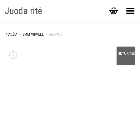
Juoda ritė
Toggle Menu
PRADŽIA
»
3MM VIRVELĖ
»
ALYVINĖ
+
NETURIME