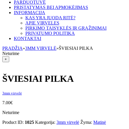
PARDUOTUVĖ
PRISTATYMAS BEI APMOKĖJIMAS
INFORMACIJA
KAS YRA JUODA RITĖ?
APIE VIRVELES
PIRKIMO TAISYKLĖS IR GRĄŽINIMAI
PRIVATUMO POLITIKA
KONTAKTAI
PRADŽIA
»
3MM VIRVELĖ
»
ŠVIESIAI PILKA
Neturime
+
ŠVIESIAI PILKA
3mm virvelė
7.00
€
Neturime
Product ID:
1025
Kategorija:
3mm virvelė
Žyma:
Matinė