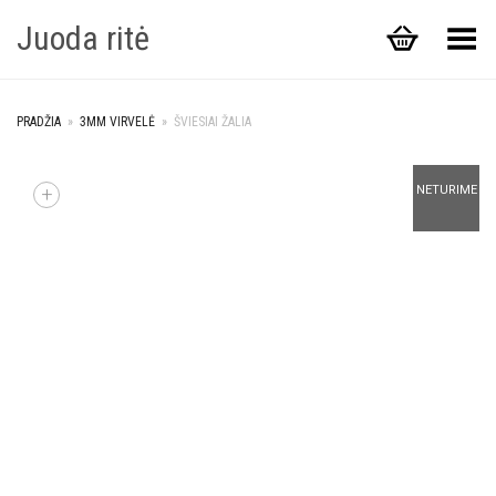
Juoda ritė
Toggle Menu
PRADŽIA
»
3MM VIRVELĖ
»
ŠVIESIAI ŽALIA
+
NETURIME