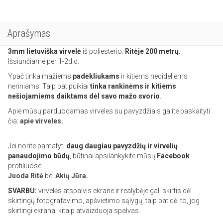
Aprašymas
3mm lietuviška
virvelė
iš poliesterio.
Ritėje 200 metrų.
Išsiunčiame per 1-2d.d.
Ypač tinka mažiems
padėkliukams
ir kitiems nedideliems
nėriniams. Taip pat puikiai
tinka rankinėms ir kitiems
nešiojamiems daiktams dėl savo mažo svorio
.
Apie mūsų parduodamas virveles su pavyzdžiais galite paskaityti
čia:
apie virveles.
Jei norite pamatyti
daug daugiau pavyzdžių ir virvelių
panaudojimo būdų
, būtinai apsilankykite mūsų
Facebook
profiliuose:
Juoda Ritė
bei
Akių Jūra
.
SVARBU:
virvelės atspalvis ekrane ir realybėje gali skirtis dėl
skirtingų fotografavimo, apšvietimo sąlygų, taip pat dėl to, jog
skirtingi ekranai kitaip atvaizduoja spalvas.