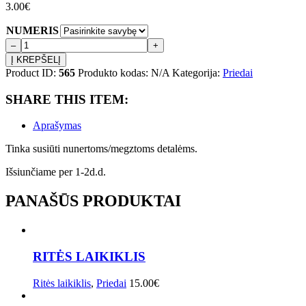
3.00
€
NUMERIS
produkto
kiekis:
Į KREPŠELĮ
Vąšelis
Product ID:
565
Produkto kodas:
N/A
Kategorija:
Priedai
-
adata
SHARE THIS ITEM:
Aprašymas
Tinka susiūti nunertoms/megztoms detalėms.
Išsiunčiame per 1-2d.d.
PANAŠŪS PRODUKTAI
RITĖS LAIKIKLIS
Ritės laikiklis
,
Priedai
15.00
€