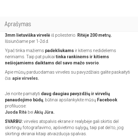
Aprašymas
3mm lietuviška
virvelė
iš poliesterio.
Ritėje 200 metrų.
Išsiunčiame per 1-2d.d.
Ypač tinka mažiems
padėkliukams
ir kitiems nedideliems
nėriniams. Taip pat puikiai
tinka rankinėms ir kitiems
nešiojamiems daiktams dėl savo mažo svorio
.
Apie mūsų parduodamas virveles su pavyzdžiais galite paskaityti
čia:
apie virveles.
Jei norite pamatyti
daug daugiau pavyzdžių ir virvelių
panaudojimo būdų
, būtinai apsilankykite mūsų
Facebook
profiliuose:
Juoda Ritė
bei
Akių Jūra
.
SVARBU:
virvelės atspalvis ekrane ir realybėje gali skirtis dėl
skirtingų fotografavimo, apšvietimo sąlygų, taip pat dėl to, jog
skirtingi ekranai kitaip atvaizduoja spalvas.