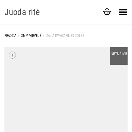
Juoda ritė
Toggle Menu
PRADŽIA
»
3MM VIRVELĖ
»
ŽALIA PAVASARINĖS ŽOLĖS
+
NETURIME