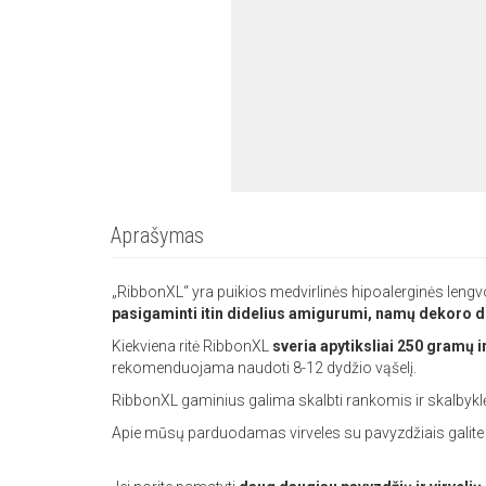
Aprašymas
„RibbonXL“ yra puikios medvirlinės hipoalerginės lengvo
pasigaminti itin didelius amigurumi, namų dekoro d
Kiekviena ritė RibbonXL
sveria apytiksliai 250 gramų ir
rekomenduojama naudoti 8-12 dydžio vąšelį.
RibbonXL gaminius galima skalbti rankomis ir skalbykl
Apie mūsų parduodamas virveles su pavyzdžiais galite p