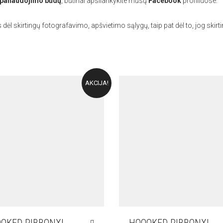
ų panaudojimo būdų
, būtinai apsilankykite mūsų
Facebook
profiliuose:
is dėl skirtingų fotografavimo, apšvietimo sąlygų, taip pat dėl to, jog skirt
AKCIJA!
OKED RIBBONXL
HOOOKED RIBBONXL