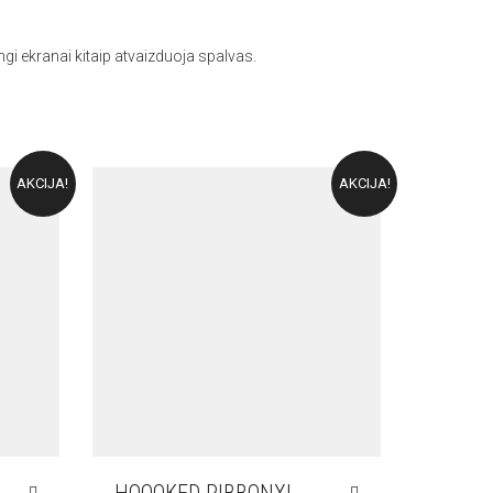
ingi ekranai kitaip atvaizduoja spalvas.
AKCIJA!
AKCIJA!
HOOOKED RIBBONXL