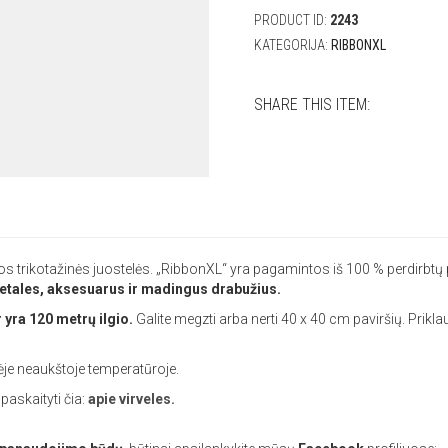
PRODUCT ID:
2243
KATEGORIJA:
RIBBONXL
SHARE THIS ITEM:
s trikotažinės juostelės. „RibbonXL“ yra pagamintos iš 100 % perdirbtų p
etales, aksesuarus ir madingus drabužius.
 yra 120 metrų ilgio.
Galite megzti arba nerti 40 x 40 cm paviršių. Prikla
ėje neaukštoje temperatūroje.
askaityti čia:
apie virveles.