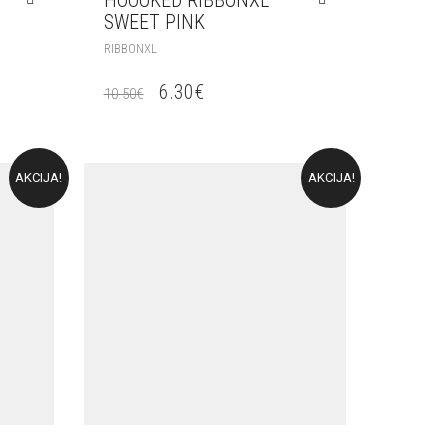
SWEET PINK
RIBBONXL
6.30
€
10.50
€
AKCIJA!
AKCIJA!