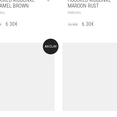
AMEL BROWN
MAROON RUST
NXL
RIBBONXL
6.30
€
6.30
€
€
10.50
€
AKCIJA!