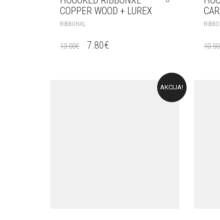
COPPER WOOD + LUREX
CAR
RIBBONXL
RIBBO
7.80
€
13.00
€
10.50
AKCIJA!