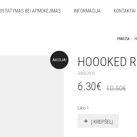
RISTATYMAS BEI APMOKĖJIMAS
INFORMACIJA
KONTAKTAI
PRADŽIA
»
H
HOOOKED R
AKCIJA!
RIBBONXL
6.30
€
10.50
€
Liko 1
Į KREPŠELĮ