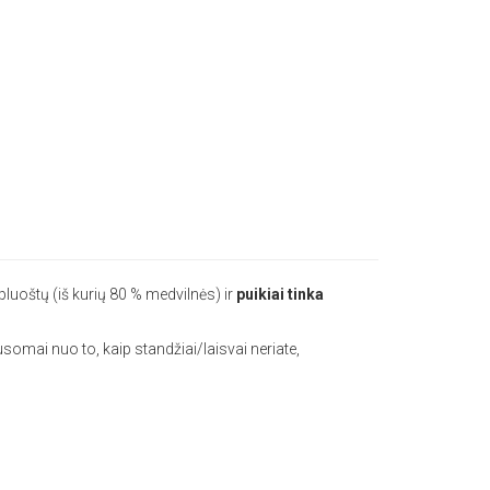
luoštų (iš kurių 80 % medvilnės) ir
puikiai tinka
usomai nuo to, kaip standžiai/laisvai neriate,