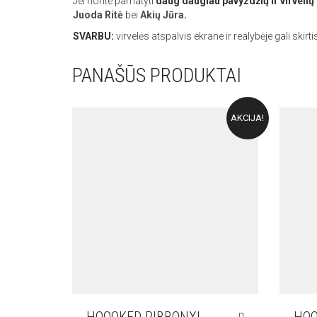
Jei norite pamatyti
daug daugiau pavyzdžių ir virveli
Juoda Ritė
bei
Akių Jūra
.
SVARBU:
virvelės atspalvis ekrane ir realybėje gali skirt
PANAŠŪS PRODUKTAI
AKCIJA!
HOOOKED RIBBONXL
HOO