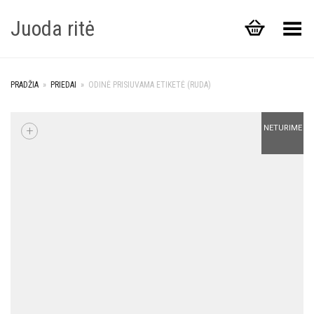
Juoda ritė
Toggle Menu
PRADŽIA
»
PRIEDAI
»
ODINĖ PRISIUVAMA ETIKETĖ (RUDA)
+
NETURIME